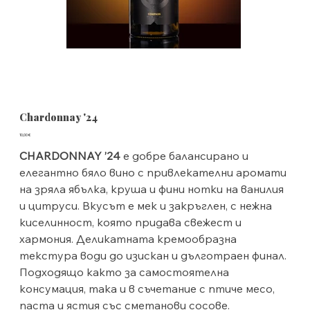
Chardonnay '24
Цена
10,00 €
CHARDONNAY ’24
е добре балансирано и
елегантно бяло вино с привлекателни аромати
на зряла ябълка, круша и фини нотки на ванилия
и цитруси. Вкусът е мек и закръглен, с нежна
киселинност, която придава свежест и
хармония. Деликатната кремообразна
текстура води до изискан и дълготраен финал.
Подходящо както за самостоятелна
консумация, така и в съчетание с птиче месо,
паста и ястия със сметанови сосове.