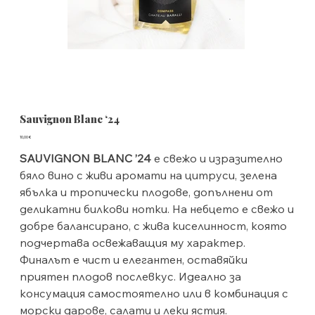
Sauvignon Blanc ‘24
Цена
10,00 €
SAUVIGNON BLANC ’24
е свежо и изразително
бяло вино с живи аромати на цитруси, зелена
ябълка и тропически плодове, допълнени от
деликатни билкови нотки. На небцето е свежо и
добре балансирано, с жива киселинност, която
подчертава освежаващия му характер.
Финалът е чист и елегантен, оставяйки
приятен плодов послевкус. Идеално за
консумация самостоятелно или в комбинация с
морски дарове, салати и леки ястия.