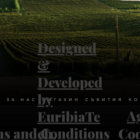
Designed
&
Developed
by
О
ЗА НАС
МАГАЗИН
СЪБИТИЯ
КО
Ag
EuribiaTe
s and Conditions
ch.
Coo