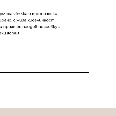
зелена ябълка и тропически
рано, с жива киселинност,
и приятен плодов послевкус.
еки ястия.