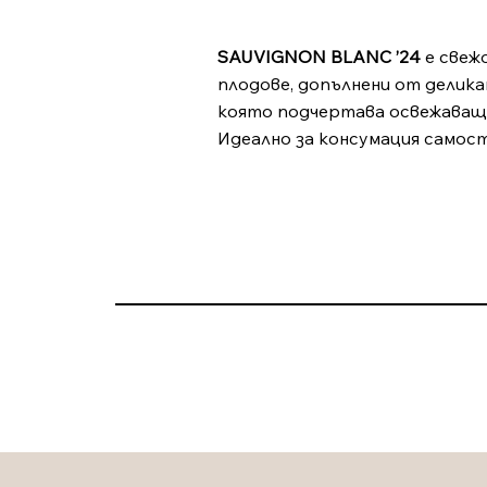
SAUVIGNON BLANC ’24
е свежо
плодове, допълнени от делика
която подчертава освежаващия
Идеално за консумация самост